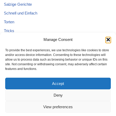
Salzige Gerichte
Schnell und Einfach
Torten
Tricks
Manage Consent
Tricks – Lebensmittel
Uncategorized
To provide the best experiences, we use technologies like cookies to store
and/or access device information. Consenting to these technologies will
Vegane Kuchen
allow us to process data such as browsing behavior or unique IDs on this
site. Not consenting or withdrawing consent, may adversely affect certain
features and functions.
Accept
Deny
Home
Kuchen
Schnell und Einfach
Tricks
Brot
Salat
Torten
Glutenfreien Kuchen
Kuchen mit Äpfeln
View preferences
Tricks – Lebensmittel
Gesund