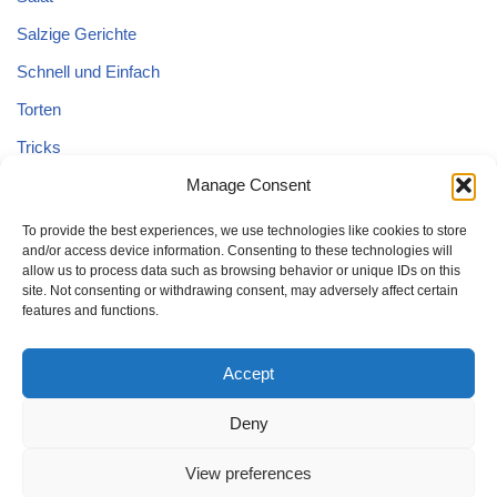
Salzige Gerichte
Schnell und Einfach
Torten
Tricks
Tricks – Lebensmittel
Manage Consent
Uncategorized
To provide the best experiences, we use technologies like cookies to store
and/or access device information. Consenting to these technologies will
Vegane Kuchen
allow us to process data such as browsing behavior or unique IDs on this
site. Not consenting or withdrawing consent, may adversely affect certain
features and functions.
Accept
Deny
Home
Kuchen
Schnell und Einfach
Tricks
Brot
Salat
Torten
Glutenfreien Kuchen
Kuchen mit Äpfeln
View preferences
Tricks – Lebensmittel
Gesund