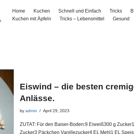
Home
Kuchen
Schnell und Einfach
Tricks
B
Kuchen mit Äpfeln
Tricks – Lebensmittel
Gesund
n.
Eiswind – die besten cremig
Anlässe.
by
admin
April 29, 2023
ZUTAT: Für den Baiser-Boden:9 Eiweiß300 g Zucker1 
Zucker3 Päckchen Vanillezucker4 EL Mehl1 EL Speis