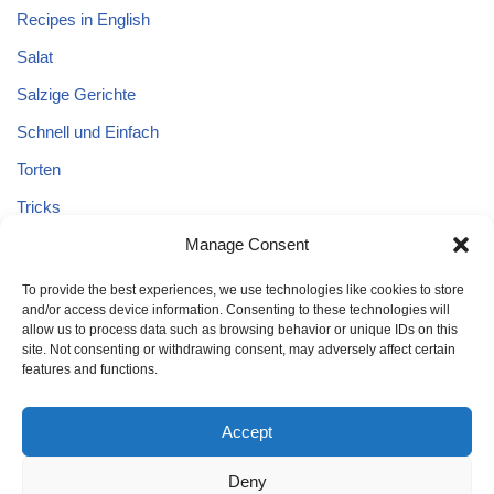
Recipes in English
Salat
Salzige Gerichte
Schnell und Einfach
Torten
Tricks
Tricks – Lebensmittel
Manage Consent
Uncategorized
To provide the best experiences, we use technologies like cookies to store
and/or access device information. Consenting to these technologies will
Vegane Kuchen
allow us to process data such as browsing behavior or unique IDs on this
site. Not consenting or withdrawing consent, may adversely affect certain
features and functions.
Accept
Deny
Home
Kuchen
Schnell und Einfach
Tricks
Brot