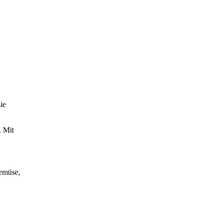
ie
. Mit
Gemüse,