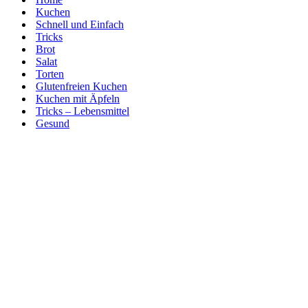
Kuchen
Schnell und Einfach
Tricks
Brot
Salat
Torten
Glutenfreien Kuchen
Kuchen mit Äpfeln
Tricks – Lebensmittel
Gesund