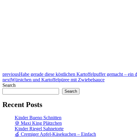
previous
Habe gerade diese köstlichen Kartoffelpuffer gemacht – ein d
next
Würstchen und Kartoffelpüree mit Zwiebelsauce
Search
Search
Recent Posts
Kinder Bueno Schnitten
🍪 Maxi King Plätzchen
Kinder Riegel Sahnetorte
🍏 Cremiger Apfel-Käsekuchen – Einfach