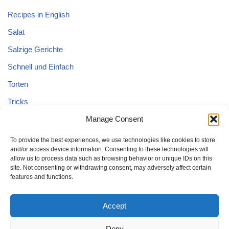
Recipes in English
Salat
Salzige Gerichte
Schnell und Einfach
Torten
Tricks
Tricks – Lebensmittel
Manage Consent
Uncategorized
To provide the best experiences, we use technologies like cookies to store
and/or access device information. Consenting to these technologies will
Vegane Kuchen
allow us to process data such as browsing behavior or unique IDs on this
site. Not consenting or withdrawing consent, may adversely affect certain
features and functions.
Accept
Deny