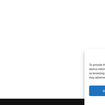
To provide t
device infor
as browsing 
may adversel
A