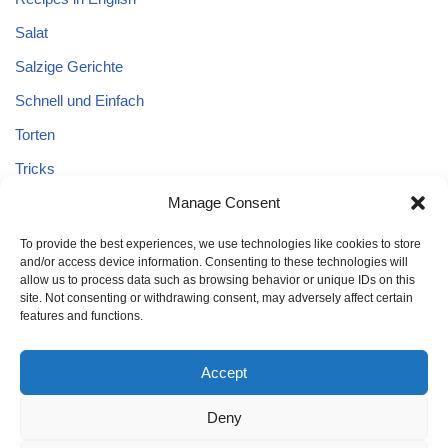
Salat
Salzige Gerichte
Schnell und Einfach
Torten
Tricks
Tricks – Lebensmittel
Manage Consent
Uncategorized
To provide the best experiences, we use technologies like cookies to store
and/or access device information. Consenting to these technologies will
Vegane Kuchen
allow us to process data such as browsing behavior or unique IDs on this
site. Not consenting or withdrawing consent, may adversely affect certain
features and functions.
Accept
Deny
Home
Kuchen
Schnell und Einfach
Tricks
Brot