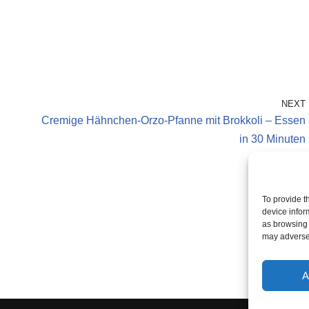
NEXT
Cremige Hähnchen-Orzo-Pfanne mit Brokkoli – Essen
in 30 Minuten
To provide t
device infor
as browsing 
may adversel
A