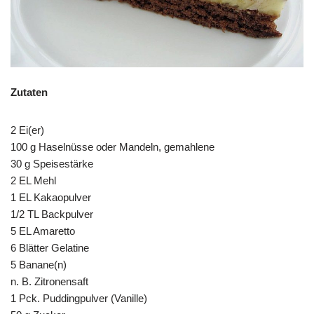
Zutaten
2 Ei(er)
100 g Haselnüsse oder Mandeln, gemahlene
30 g Speisestärke
2 EL Mehl
1 EL Kakaopulver
1/2 TL Backpulver
5 EL Amaretto
6 Blätter Gelatine
5 Banane(n)
n. B. Zitronensaft
1 Pck. Puddingpulver (Vanille)