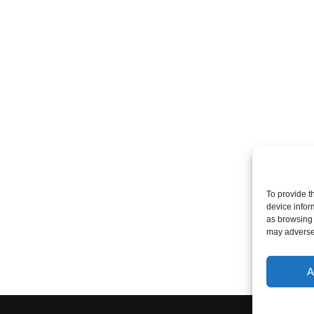
To provide t
device infor
as browsing 
may adversel
A