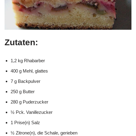
Zutaten:
1,2 kg Rhabarber
400 g Mehl, glattes
7 g Backpulver
250 g Butter
280 g Puderzucker
½ Pck. Vanillezucker
1 Prise(n) Salz
½ Zitrone(n), die Schale, gerieben