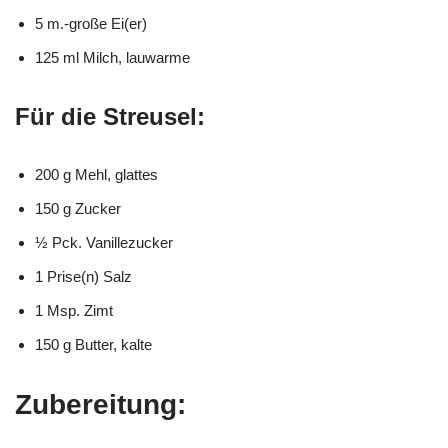
5 m.-große Ei(er)
125 ml Milch, lauwarme
Für die Streusel:
200 g Mehl, glattes
150 g Zucker
½ Pck. Vanillezucker
1 Prise(n) Salz
1 Msp. Zimt
150 g Butter, kalte
Zubereitung: