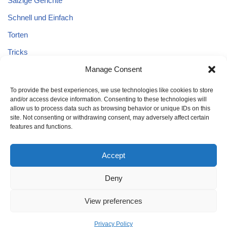
Salzige Gerichte
Schnell und Einfach
Torten
Tricks
Tricks – Lebensmittel
Manage Consent
Uncategorized
To provide the best experiences, we use technologies like cookies to store
and/or access device information. Consenting to these technologies will
Vegane Kuchen
allow us to process data such as browsing behavior or unique IDs on this
site. Not consenting or withdrawing consent, may adversely affect certain
features and functions.
Accept
Deny
Home
Kuchen
Schnell und Einfach
Tricks
Brot
Salat
Torten
Glutenfreien Kuchen
Kuchen mit Äpfeln
View preferences
Tricks – Lebensmittel
Gesund
Privacy Policy
Neve
| Powered by
WordPress