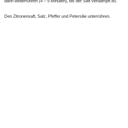
dann weiterrühren (4 – 5 Minuten), bis der Saft verdampft ist.
Den Zitronensaft, Salz, Pfeffer und Petersilie unterrühren.