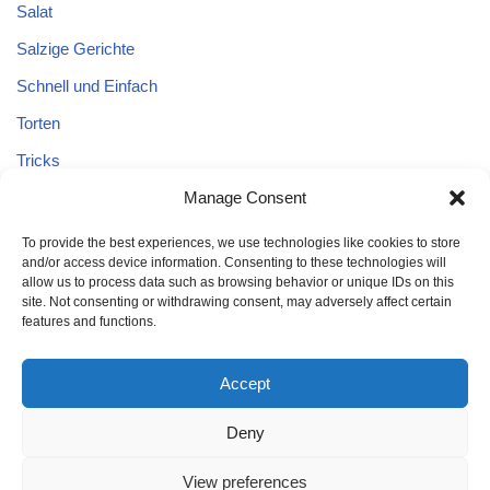
Salat
Salzige Gerichte
Schnell und Einfach
Torten
Tricks
Tricks – Lebensmittel
Manage Consent
Uncategorized
To provide the best experiences, we use technologies like cookies to store
and/or access device information. Consenting to these technologies will
Vegane Kuchen
allow us to process data such as browsing behavior or unique IDs on this
site. Not consenting or withdrawing consent, may adversely affect certain
features and functions.
Accept
Deny
Home
Kuchen
Schnell und Einfach
Tricks
Brot
Salat
Torten
Glutenfreien Kuchen
Kuchen mit Äpfeln
View preferences