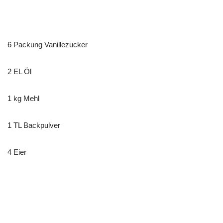
6
Packung Vanillezucker
2 EL Öl
1 kg Mehl
1 TL Backpulver
4 Eier