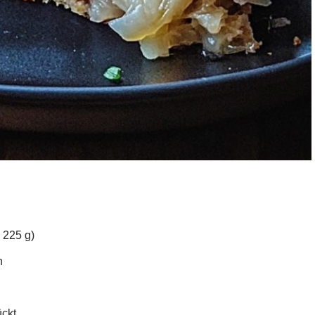
 225 g)
n
ückt