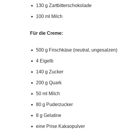
130 g Zartbitterschokolade
100 ml Milch
Für die Creme:
500 g Frischkäse (neutral, ungesalzen)
4 Eigelb
140 g Zucker
200 g Quark
50 ml Milch
80 g Puderzucker
8 g Gelatine
eine Prise Kakaopulver