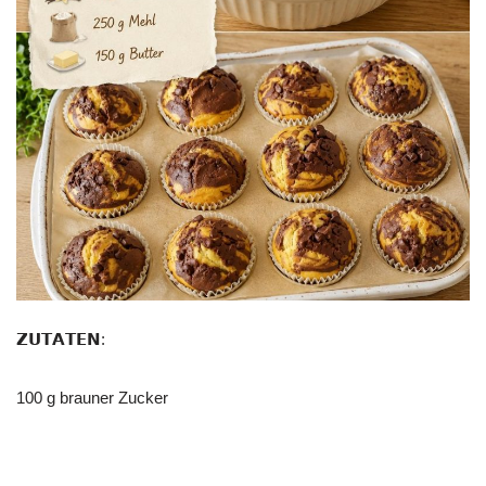
𝗭𝗨𝗧𝗔𝗧𝗘𝗡:
100 g brauner Zucker