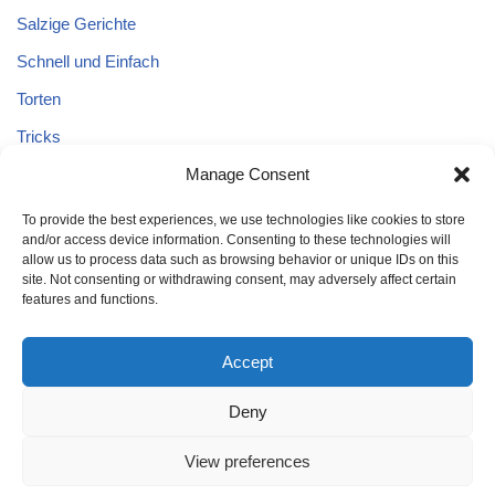
Salzige Gerichte
Schnell und Einfach
Torten
Tricks
Tricks – Lebensmittel
Manage Consent
Uncategorized
To provide the best experiences, we use technologies like cookies to store
and/or access device information. Consenting to these technologies will
Vegane Kuchen
allow us to process data such as browsing behavior or unique IDs on this
site. Not consenting or withdrawing consent, may adversely affect certain
features and functions.
Accept
Deny
Home
Kuchen
Schnell und Einfach
Tricks
Brot
Salat
Torten
Glutenfreien Kuchen
Kuchen mit Äpfeln
View preferences
Tricks – Lebensmittel
Gesund