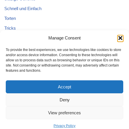
Schnell und Einfach
Torten
Tricks
Manage Consent
Tricks – Lebensmittel
Uncategorized
To provide the best experiences, we use technologies like cookies to store
and/or access device information. Consenting to these technologies will
Vegane Kuchen
allow us to process data such as browsing behavior or unique IDs on this
site. Not consenting or withdrawing consent, may adversely affect certain
features and functions.
Accept
Deny
Home
Kuchen
Schnell und Einfach
Tricks
Brot
Salat
Torten
Glutenfreien Kuchen
Kuchen mit Äpfeln
View preferences
Tricks – Lebensmittel
Gesund
Privacy Policy
Neve
| Powered by
WordPress