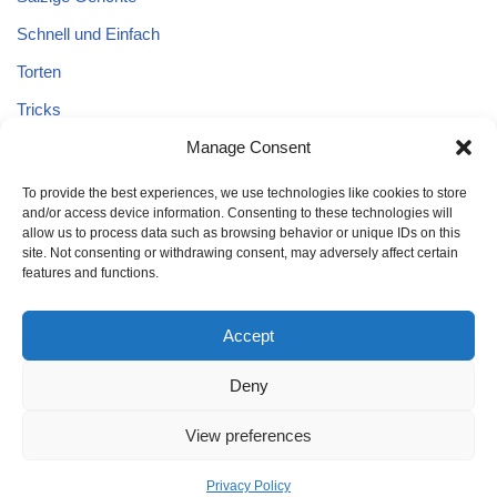
Schnell und Einfach
Torten
Tricks
Manage Consent
Tricks – Lebensmittel
Uncategorized
To provide the best experiences, we use technologies like cookies to store
and/or access device information. Consenting to these technologies will
Vegane Kuchen
allow us to process data such as browsing behavior or unique IDs on this
site. Not consenting or withdrawing consent, may adversely affect certain
features and functions.
Accept
Deny
Home
Kuchen
Schnell und Einfach
Tricks
Brot
Salat
Torten
Glutenfreien Kuchen
Kuchen mit Äpfeln
View preferences
Tricks – Lebensmittel
Gesund
Privacy Policy
Neve
| Powered by
WordPress