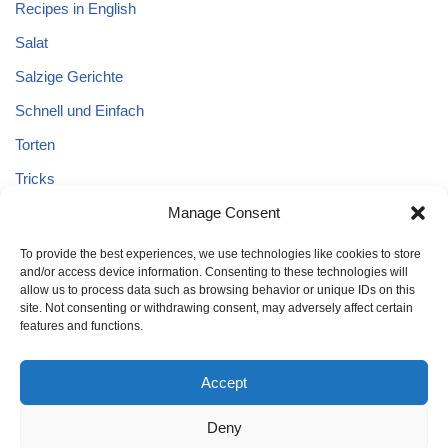
Recipes in English
Salat
Salzige Gerichte
Schnell und Einfach
Torten
Tricks
Tricks – Lebensmittel
Manage Consent
Uncategorized
To provide the best experiences, we use technologies like cookies to store
and/or access device information. Consenting to these technologies will
Vegane Kuchen
allow us to process data such as browsing behavior or unique IDs on this
site. Not consenting or withdrawing consent, may adversely affect certain
features and functions.
Accept
Deny
Home
Kuchen
Schnell und Einfach
Tricks
Brot