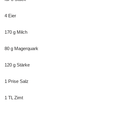
4
Eier
170 g Milch
80 g Magerquark
120 g Stärke
1 Prise Salz
1 TL Zimt