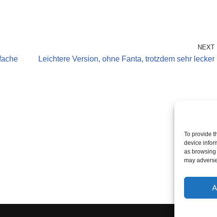
NEXT
nfache
Leichtere Version, ohne Fanta, trotzdem sehr lecker
To provide t
device infor
as browsing 
may adversel
A