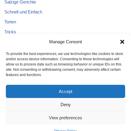
Salzige Gerichte
Schnell und Einfach
Torten
Tricks
Manage Consent
Tricks – Lebensmittel
Uncategorized
To provide the best experiences, we use technologies like cookies to store
and/or access device information. Consenting to these technologies will
Vegane Kuchen
allow us to process data such as browsing behavior or unique IDs on this
site. Not consenting or withdrawing consent, may adversely affect certain
features and functions.
Accept
Deny
Home
Kuchen
Schnell und Einfach
Tricks
Brot
Salat
Torten
Glutenfreien Kuchen
Kuchen mit Äpfeln
View preferences
Tricks – Lebensmittel
Gesund