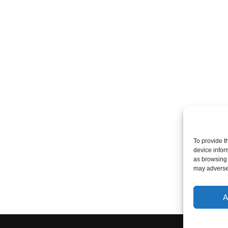
To provide t
device infor
as browsing 
may adversel
A