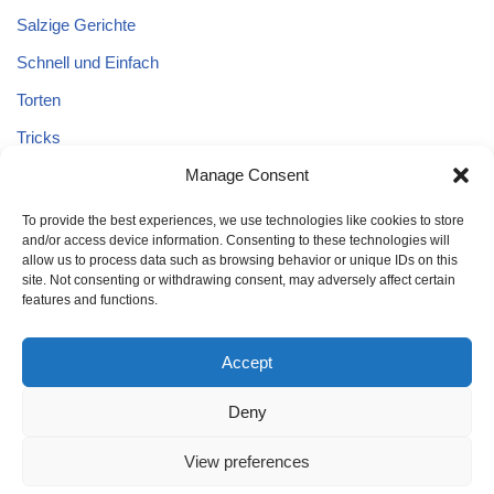
Salzige Gerichte
Schnell und Einfach
Torten
Tricks
Tricks – Lebensmittel
Manage Consent
Uncategorized
To provide the best experiences, we use technologies like cookies to store
and/or access device information. Consenting to these technologies will
Vegane Kuchen
allow us to process data such as browsing behavior or unique IDs on this
site. Not consenting or withdrawing consent, may adversely affect certain
features and functions.
Accept
Deny
Home
Kuchen
Schnell und Einfach
Tricks
Brot
Salat
Torten
Glutenfreien Kuchen
Kuchen mit Äpfeln
View preferences
Tricks – Lebensmittel
Gesund