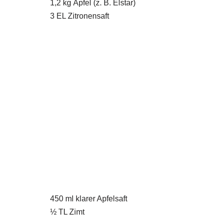
1,2 kg Äpfel (z. B. Elstar)
3 EL Zitronensaft
450 ml klarer Apfelsaft
½ TL Zimt