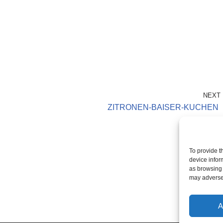
NEXT
ZITRONEN-BAISER-KUCHEN
To provide t
device infor
as browsing 
may adversel
A