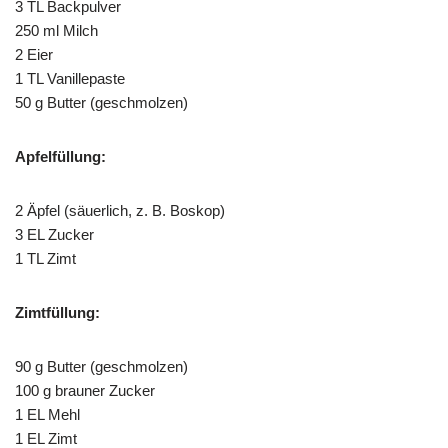
3 TL Backpulver
250 ml Milch
2 Eier
1 TL Vanillepaste
50 g Butter (geschmolzen)
Apfelfüllung:
2 Äpfel (säuerlich, z. B. Boskop)
3 EL Zucker
1 TL Zimt
Zimtfüllung:
90 g Butter (geschmolzen)
100 g brauner Zucker
1 EL Mehl
1 EL Zimt