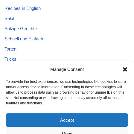
Recipes in English
Salat
Salzige Gerichte
Schnell und Einfach
Torten
Tricks
Tricks – Lebensmittel
Manage Consent
Uncategorized
To provide the best experiences, we use technologies like cookies to store
and/or access device information. Consenting to these technologies will
Vegane Kuchen
allow us to process data such as browsing behavior or unique IDs on this
site. Not consenting or withdrawing consent, may adversely affect certain
features and functions.
Accept
Deny