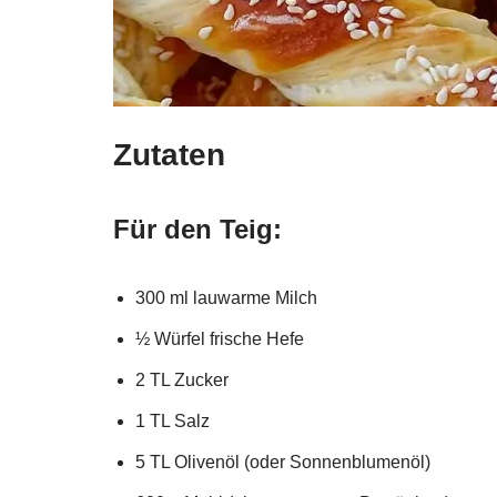
Zutaten
Für den Teig:
300 ml lauwarme Milch
½ Würfel frische Hefe
2 TL Zucker
1 TL Salz
5 TL Olivenöl (oder Sonnenblumenöl)