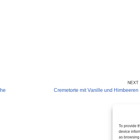
NEXT
che
Cremetorte mit Vanille und Himbeeren
To provide t
device infor
as browsing 