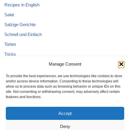
Recipes in English
Salat
Salzige Gerichte
Schnell und Einfach
Torten
Tricks
Tricks – Lebensmittel
Manage Consent
Uncategorized
To provide the best experiences, we use technologies like cookies to store
and/or access device information. Consenting to these technologies will
Vegane Kuchen
allow us to process data such as browsing behavior or unique IDs on this
site. Not consenting or withdrawing consent, may adversely affect certain
features and functions.
Accept
Deny
Home
Kuchen
Schnell und Einfach
Tricks
Brot