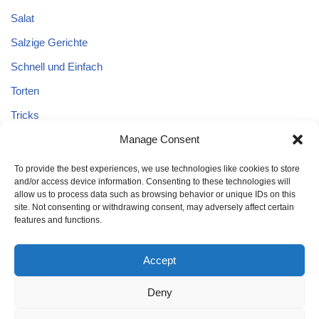
Salat
Salzige Gerichte
Schnell und Einfach
Torten
Tricks
Tricks – Lebensmittel
Manage Consent
Uncategorized
To provide the best experiences, we use technologies like cookies to store
and/or access device information. Consenting to these technologies will
Vegane Kuchen
allow us to process data such as browsing behavior or unique IDs on this
site. Not consenting or withdrawing consent, may adversely affect certain
features and functions.
Accept
Deny
Home
Kuchen
Schnell und Einfach
Tricks
Brot
Salat
Torten
Glutenfreien Kuchen
Kuchen mit Äpfeln