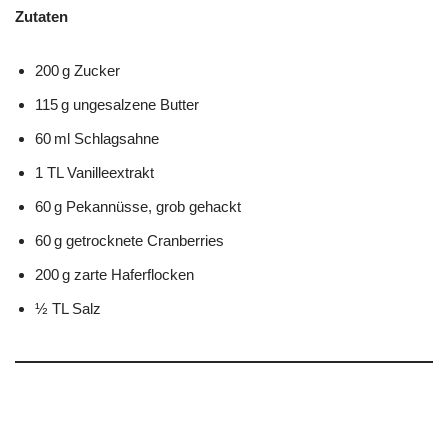
Zutaten
200 g Zucker
115 g ungesalzene Butter
60 ml Schlagsahne
1 TL Vanilleextrakt
60 g Pekannüsse, grob gehackt
60 g getrocknete Cranberries
200 g zarte Haferflocken
½ TL Salz