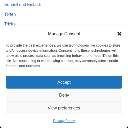
Schnell und Einfach
Torten
Tricks
Tricks – Lebensmittel
Manage Consent
Uncategorized
To provide the best experiences, we use technologies like cookies to store
and/or access device information. Consenting to these technologies will
Vegane Kuchen
allow us to process data such as browsing behavior or unique IDs on this
site. Not consenting or withdrawing consent, may adversely affect certain
features and functions.
Accept
Deny
Home
Kuchen
Schnell und Einfach
Tricks
Brot
Salat
Torten
Glutenfreien Kuchen
Kuchen mit Äpfeln
View preferences
Tricks – Lebensmittel
Gesund
Privacy Policy
Neve
| Powered by
WordPress