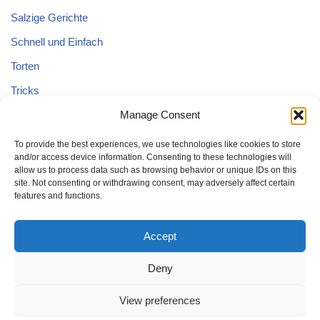
Salzige Gerichte
Schnell und Einfach
Torten
Tricks
Tricks – Lebensmittel
Manage Consent
Uncategorized
To provide the best experiences, we use technologies like cookies to store
and/or access device information. Consenting to these technologies will
Vegane Kuchen
allow us to process data such as browsing behavior or unique IDs on this
site. Not consenting or withdrawing consent, may adversely affect certain
features and functions.
Accept
Deny
Home
Kuchen
Schnell und Einfach
Tricks
Brot
Salat
Torten
Glutenfreien Kuchen
Kuchen mit Äpfeln
View preferences
Tricks – Lebensmittel
Gesund