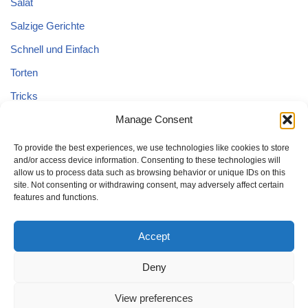
Salat
Salzige Gerichte
Schnell und Einfach
Torten
Tricks
Tricks – Lebensmittel
Manage Consent
Uncategorized
To provide the best experiences, we use technologies like cookies to store
and/or access device information. Consenting to these technologies will
Vegane Kuchen
allow us to process data such as browsing behavior or unique IDs on this
site. Not consenting or withdrawing consent, may adversely affect certain
features and functions.
Accept
Deny
Home
Kuchen
Schnell und Einfach
Tricks
Brot
Salat
Torten
Glutenfreien Kuchen
Kuchen mit Äpfeln
View preferences
Tricks – Lebensmittel
Gesund