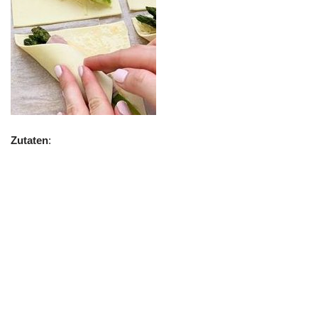
Zutaten
: