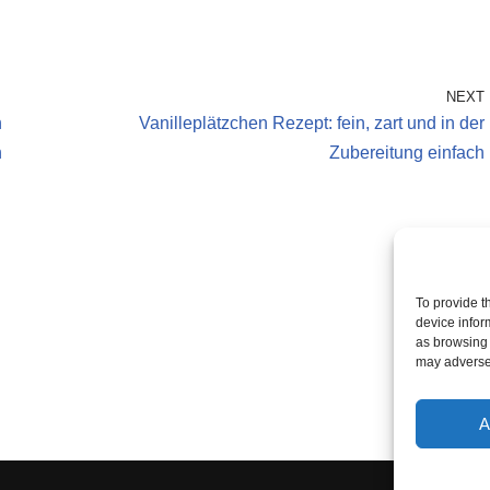
NEXT
n
Vanilleplätzchen Rezept: fein, zart und in der
n
Zubereitung einfach
To provide t
device infor
as browsing 
may adversel
A