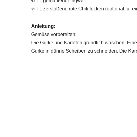
¼ TL gemahlener Ingwer
¼ TL zerstoßene rote Chiliflocken (optional für e
Anleitung:
Gemüse vorbereiten:
Die Gurke und Karotten gründlich waschen. Ein
Gurke in dünne Scheiben zu schneiden. Die Karo